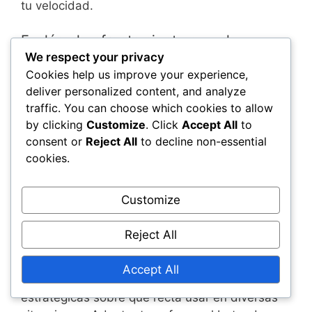
tu velocidad.
Evalúa el enfrentamiento con el
bateador
We respect your privacy
Cookies help us improve your experience,
Comprender las fortalezas y debilidades del
deliver personalized content, and analyze
bateador al que te enfrentas puede informar tu
traffic. You can choose which cookies to allow
elección de recta. Algunos bateadores luchan
by clicking
Customize
. Click
Accept All
to
contra lanzamientos de alta velocidad, mientras
consent or
Reject All
to decline non-essential
que otros pueden tener dificultades con
cookies.
lanzamientos que se mueven. Analizar su
rendimiento previo contra diferentes rectas
Customize
puede proporcionar información sobre qué
lanzamiento hacer.
Reject All
Utilizar informes de exploración y análisis de
Accept All
video puede ayudarte a tomar decisiones
estratégicas sobre qué recta usar en diversas